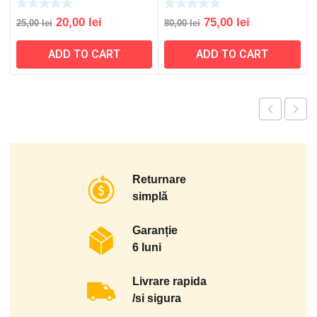
Original
Current
Original
Current
20,00
lei
75,00
lei
25,00
lei
80,00
lei
price
price
price
price
ADD TO CART
ADD TO CART
was:
is:
was:
is:
25,00 lei.
20,00 lei.
80,00 lei.
75,00 lei.
Returnare
simplă
Garanție
6 luni
Livrare rapida
/si sigura