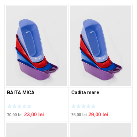
BAITA MICA
Cadita mare
Original
Current
Original
Current
23,00
lei
29,00
lei
30,00
lei
35,00
lei
price
price
price
price
was:
is:
was:
is:
30,00 lei.
23,00 lei.
35,00 lei.
29,00 lei.