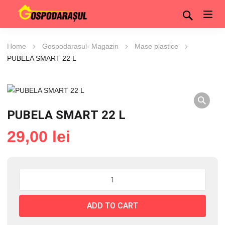
Home
Gospodarasul- Magazin
Mase plastice
PUBELA SMART 22 L
PUBELA SMART 22 L
29,00
lei
PUBELA
SMART
22
ADD TO CART
L
quantity