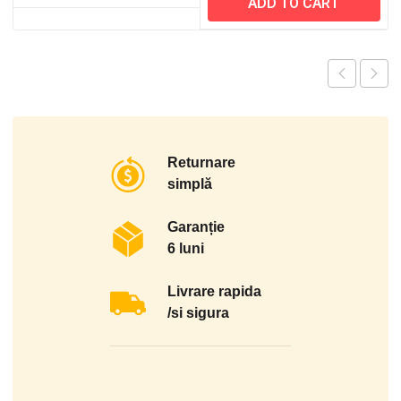
ADD TO CART
Returnare
simplă
Garanție
6 luni
Livrare rapida
/si sigura