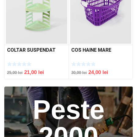
COLTAR SUSPENDAT
COS HAINE MARE
Original
Current
Original
Current
21,00
lei
24,00
lei
25,00
lei
30,00
lei
price
price
price
price
was:
is:
was:
is:
25,00 lei.
21,00 lei.
30,00 lei.
24,00 lei.
Peste
2000