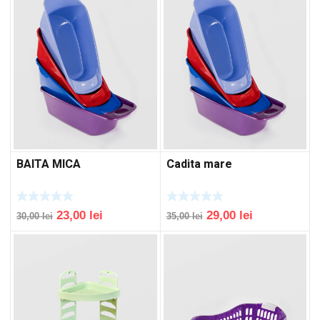
BAITA MICA
Cadita mare
Original
Current
Original
Current
23,00
lei
29,00
lei
30,00
lei
35,00
lei
price
price
price
price
was:
is:
was:
is:
30,00 lei.
23,00 lei.
35,00 lei.
29,00 lei.