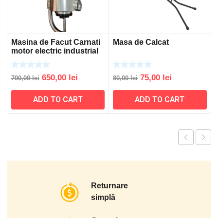
Masina de Facut Carnati
Masa de Calcat
motor electric industrial
Original
Current
Original
Current
650,00
lei
75,00
lei
700,00
lei
80,00
lei
price
price
price
price
ADD TO CART
ADD TO CART
was:
is:
was:
is:
700,00 lei.
650,00 lei.
80,00 lei.
75,00 lei.
Returnare
simplă