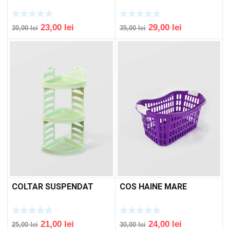
Original
Current
Original
Current
23,00
lei
29,00
lei
30,00
lei
35,00
lei
price
price
price
price
was:
is:
was:
is:
30,00 lei.
23,00 lei.
35,00 lei.
29,00 lei.
COLTAR SUSPENDAT
COS HAINE MARE
Original
Current
Original
Current
21,00
lei
24,00
lei
25,00
lei
30,00
lei