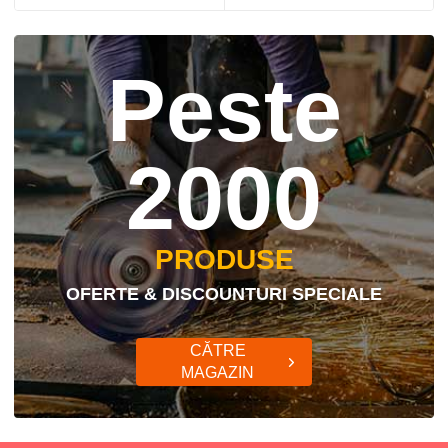
price
price
price
price
was:
is:
was:
is:
25,00 lei.
21,00 lei.
30,00 lei.
24,00 lei.
Peste
2000
PRODUSE
OFERTE & DISCOUNTURI SPECIALE
CĂTRE
MAGAZIN