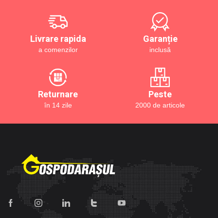
Livrare rapida
Garanție
a comenzilor
inclusă
Returnare
Peste
în 14 zile
2000 de articole