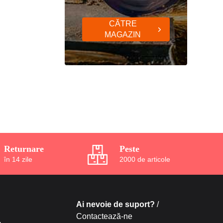
CĂTRE
MAGAZIN
Returnare
Peste
în 14 zile
2000 de articole
Ai nevoie de suport?
/
Contactează-ne