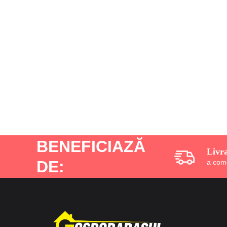
BENEFICIAZĂ
Livr
DE:
a com