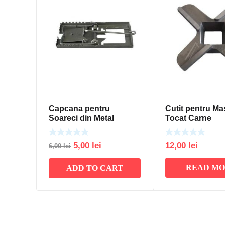
Capcana pentru
Cutit pentru Ma
Soareci din Metal
Tocat Carne
Original
Current
5,00
lei
12,00
lei
6,00
lei
price
price
READ M
ADD TO CART
was:
is:
6,00 lei.
5,00 lei.