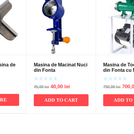
sina de
Masina de Macinat Nuci
Masina de To
din Fonta
din Fonta cu
Electric
Original
Current
Origi
40,00
lei
700,
45,00
lei
750,00
lei
price
price
price
ORE
ADD TO CART
ADD TO
was:
is:
was:
45,00 lei.
40,00 lei.
750,0