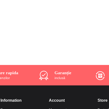
are rapida
Garanție
enzilor
inclusă
Information
Account
Store