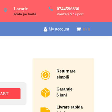
Locație
0744596830
Arată pe hartă
Vânzări & Suport
My account
0
0
Returnare
simplă
Garanție
CART
6 luni
Livrare rapida