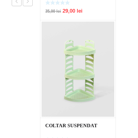
Original
Current
29,00
lei
35,00
lei
price
price
was:
is:
35,00 lei.
29,00 lei.
COLTAR SUSPENDAT