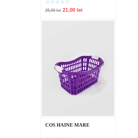
Original
Current
21,00
lei
25,00
lei
price
price
was:
is:
25,00 lei.
21,00 lei.
COS HAINE MARE