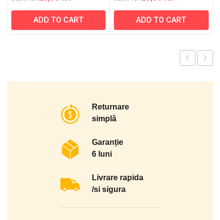
price
price
price
price
ADD TO CART
ADD TO CART
was:
is:
was:
is:
30,00 lei.
23,00 lei.
35,00 lei.
29,00 lei.
Returnare
simplă
Garanție
6 luni
Livrare rapida
/si sigura