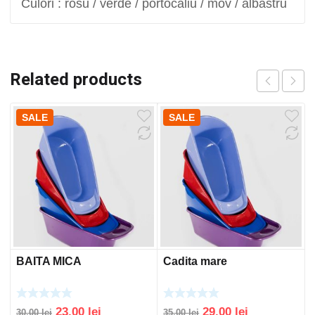
Culori : rosu / verde / portocaliu / mov / albastru
Related products
SALE
SALE
BAITA MICA
Cadita mare
Original
Current
Original
Current
23,00
lei
29,00
lei
30,00
lei
35,00
lei