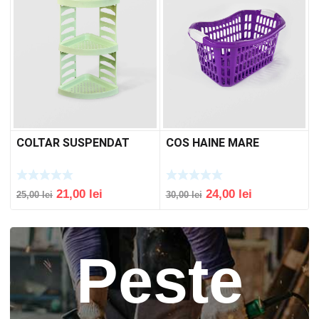
COLTAR SUSPENDAT
COS HAINE MARE
Original
Current
Original
Current
21,00
lei
24,00
lei
25,00
lei
30,00
lei
price
price
price
price
was:
is:
was:
is:
25,00 lei.
21,00 lei.
30,00 lei.
24,00 lei.
Peste