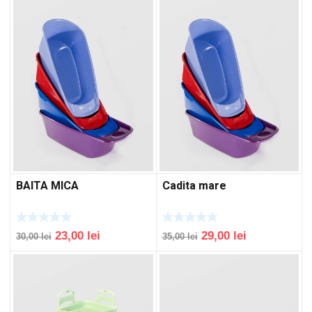
BAITA MICA
Cadita mare
Original
Current
Original
Current
23,00
lei
29,00
lei
30,00
lei
35,00
lei
price
price
price
price
was:
is:
was:
is:
30,00 lei.
23,00 lei.
35,00 lei.
29,00 lei.