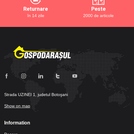
Returnare
Peste
în 14 zile
2000 de articole
Strada UZINEI 1, judetul Botoşani
Show on map
Information