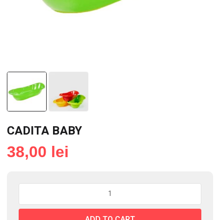
CADITA BABY
38,00
lei
CADITA
BABY
quantity
ADD TO CART