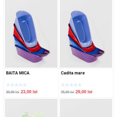
BAITA MICA
Cadita mare
Original
Current
Original
Current
23,00
lei
29,00
lei
30,00
lei
35,00
lei
price
price
price
price
was:
is:
was:
is:
30,00 lei.
23,00 lei.
35,00 lei.
29,00 lei.