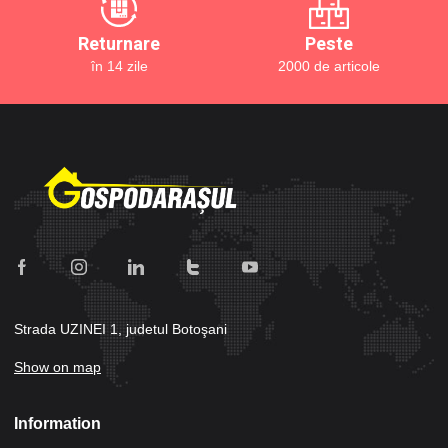
Returnare
Peste
în 14 zile
2000 de articole
Strada UZINEI 1, judetul Botoşani
Show on map
Information