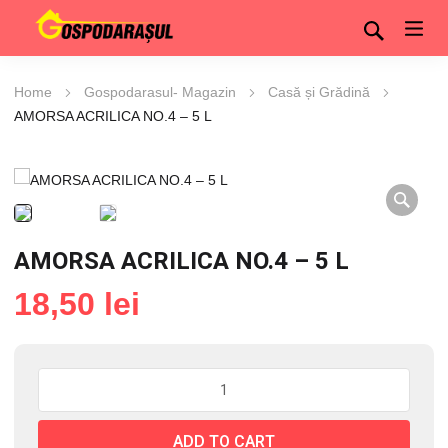
Home
Gospodarasul- Magazin
Casă și Grădină
AMORSA ACRILICA NO.4 – 5 L
AMORSA ACRILICA NO.4 – 5 L
18,50
lei
AMORSA
ACRILICA
NO.4
ADD TO CART
-