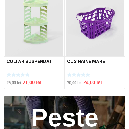
COLTAR SUSPENDAT
COS HAINE MARE
Original
Current
Original
Current
21,00
lei
24,00
lei
25,00
lei
30,00
lei
price
price
price
price
was:
is:
was:
is:
25,00 lei.
21,00 lei.
30,00 lei.
24,00 lei.
Peste