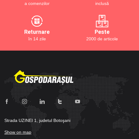
a comenzilor
inclusă
Returnare
Peste
în 14 zile
2000 de articole
Strada UZINEI 1, judetul Botoşani
Show on map