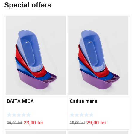
Special offers
BAITA MICA
Cadita mare
Original
Current
Original
Current
23,00
lei
29,00
lei
30,00
lei
35,00
lei
price
price
price
price