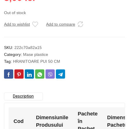
Out of stock
Add to wishlist
Add to compare
SKU:
222c70a82a15
Category:
Mase plastice
Tag:
HRANITOARE PUI 50 CM
Description
Pachete
Dimensiunile
Dimensi
Cod
în
Produsului
Pachetul
Pachet