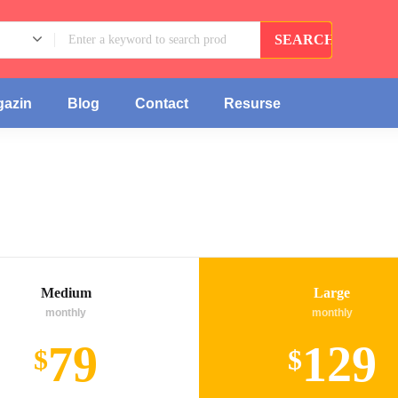
azin
Blog
Contact
Resurse
Medium
Large
monthly
monthly
79
129
$
$