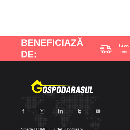
BENEFICIAZĂ
Livr
DE:
a com
Strada UZINEI 1, judetul Botoşani