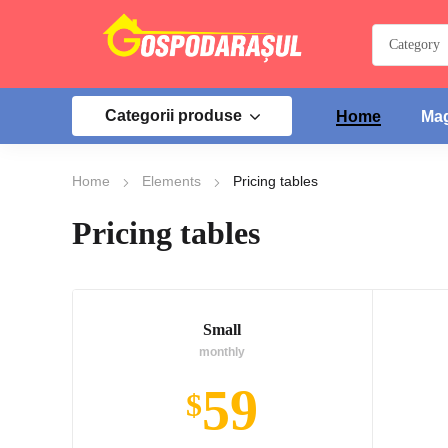
Categorii produse
Home
Mag
Home
Elements
Pricing tables
Pricing tables
Small
monthly
59
$