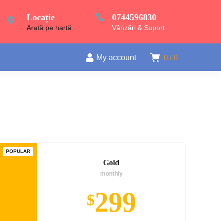
Locație
0744596830
Arată pe hartă
Vânzări & Suport
My account
0
0
POPULAR
Gold
monthly
299
$