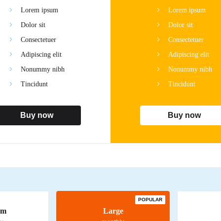
Lorem ipsum
Lorem ipsum
Dolor sit
Dolor sit
Consectetuer
Consectetuer
Adipiscing elit
Adipiscing elit
Nonummy nibh
Nonummy nibh
Tincidunt
Tincidunt
Buy now
Buy now
POPULAR
um
Large