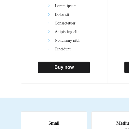
Lorem ipsum
Dolor sit
Consectetuer
Adipiscing elit
Nonummy nibh
Tincidunt
Buy now
Small
Medi