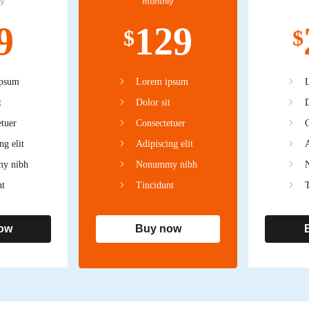
ly
monthly
9
129
$
$
psum
Lorem ipsum
t
Dolor sit
D
tuer
Consectetuer
C
ng elit
Adipiscing elit
A
y nibh
Nonummy nibh
nt
Tincidunt
T
ow
Buy now