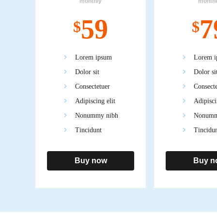
monthly
month
59
7
$
$
Lorem ipsum
Lorem i
Dolor sit
Dolor si
Consectetuer
Consecte
Adipiscing elit
Adipisci
Nonummy nibh
Nonumm
Tincidunt
Tincidu
Buy now
Buy n