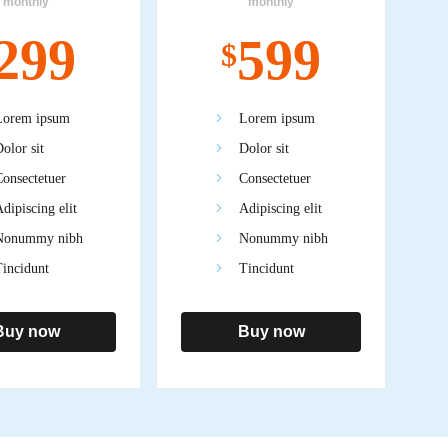
monthly
monthly
299
599
$
Lorem ipsum
Lorem ipsum
olor sit
Dolor sit
onsectetuer
Consectetuer
dipiscing elit
Adipiscing elit
Nonummy nibh
Nonummy nibh
incidunt
Tincidunt
Buy now
Buy now